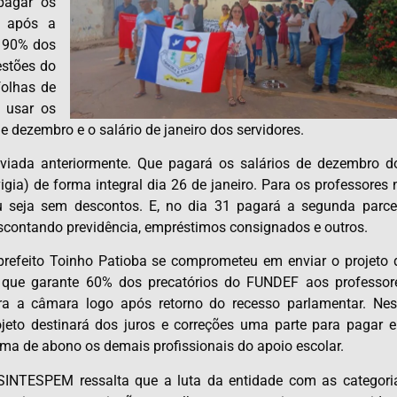
 pagar os
m após a
u 90% dos
stões do
folhas de
 usar os
dezembro e o salário de janeiro dos servidores.
viada anteriormente. Que pagará os salários de dezembro d
gia) de forma integral dia 26 de janeiro. Para os professores 
u seja sem descontos. E, no dia 31 pagará a segunda parce
scontando previdência, empréstimos consignados e outros.
prefeito Toinho Patioba se comprometeu em enviar o projeto 
i que garante 60% dos precatórios do FUNDEF aos professor
ra a câmara logo após retorno do recesso parlamentar. Nes
ojeto destinará dos juros e correções uma parte para pagar 
rma de abono os demais profissionais do apoio escolar.
SINTESPEM ressalta que a luta da entidade com as categori