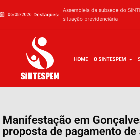
Assembleia da subsede do SINTE
Destaques:
06/08/2026
situação previdenciária
HOME
O SINTESPEM
HOME
O SINTESPEM
Manifestação em Gonçalves
proposta de pagamento de s