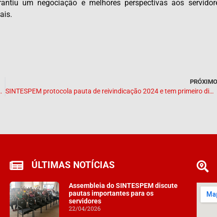
rantiu um negociação e melhores perspectivas aos servidor
ais.
PRÓXIM
epresentante da gestão municipal
SINTESPEM protocola pauta de reivindicação 2024 e tem primeiro diálogo com novo secretário de educação de Presidente Dutra
ÚLTIMAS NOTÍCIAS
Assembleia do SINTESPEM discute
pautas importantes para os
servidores
22/04/2026