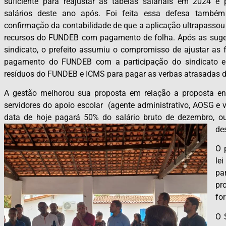
suficiente para reajustar as tabelas salariais em 2024 e
salários deste ano após. Foi feita essa defesa també
confirmação da contabilidade de que a aplicação ultrapasso
recursos do FUNDEB com pagamento de folha. Após as suge
sindicato, o prefeito assumiu o compromisso de ajustar as 
pagamento do FUNDEB com a participação do sindicato e
resíduos do FUNDEB e ICMS para pagar as verbas atrasadas de 
A gestão melhorou sua proposta em relação a proposta en
servidores do apoio escolar (agente administrativo, AOSG e vi
data de hoje pagará 50% do salário bruto de dezembro, o
de
O 
le
pa
pr
fo
O 