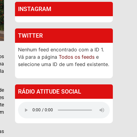
INSTAGRAM
TWITTER
Nenhum feed encontrado com a ID 1.
os
Vá para a página
Todos os feeds
e
na
selecione uma ID de um feed existente.
la
de
RÁDIO ATITUDE SOCIAL
es
te
em
as