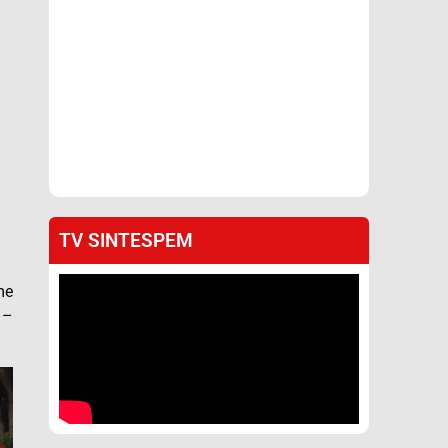
TV SINTESPEM
me
 –