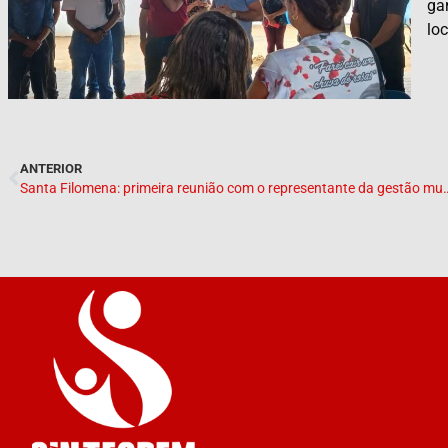
ga
loc
ANTERIOR
Santa Filomena: primeira reunião com o r