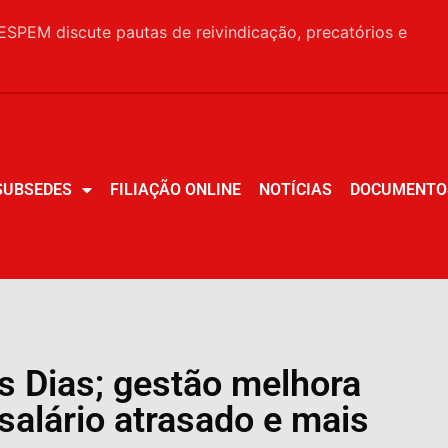
SPEM discute pautas de reivindicação, precatórios e
SUBSEDES
FILIAÇÃO ONLINE
NOTÍCIAS
DOCUMENTO
SUBSEDES
FILIAÇÃO ONLINE
NOTÍCIAS
DOCUMENTO
 Dias; gestão melhora
alário atrasado e mais