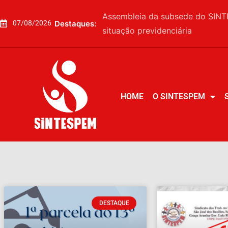
Assembleia da subsede do SINTE
Destaques:
07/08/2026
situação previdenciária
HOME
O SINTESPEM
HOME
O SINTESPEM
DESTAQUE