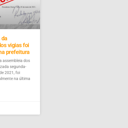
 da
os vigias foi
na prefeitura
da assembleia dos
alizada segunda-
 de 2021, foi
almente na última