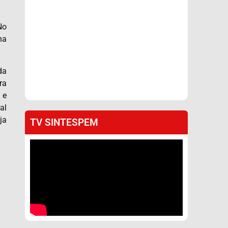
No
na
da
ra
 e
al
ja
TV SINTESPEM