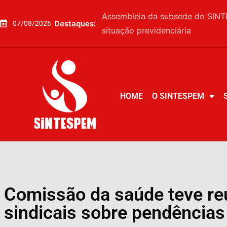
Assembleia da subsede do SINTE
Destaques:
07/08/2026
situação previdenciária
HOME
O SINTESPEM
HOME
O SINTESPEM
Comissão da saúde teve re
sindicais sobre pendências