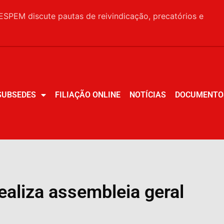
SPEM discute pautas de reivindicação, precatórios e
SUBSEDES
FILIAÇÃO ONLINE
NOTÍCIAS
DOCUMENTO
SUBSEDES
FILIAÇÃO ONLINE
NOTÍCIAS
DOCUMENTO
aliza assembleia geral