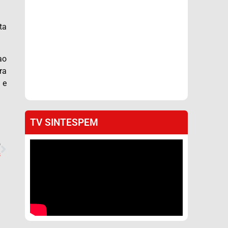
ta
ao
ra
 e
TV SINTESPEM
O
s