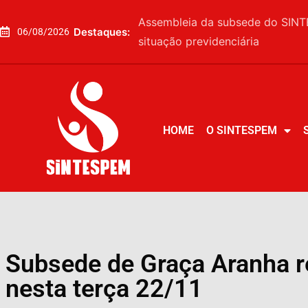
Assembleia da subsede do SINTE
Destaques:
06/08/2026
situação previdenciária
HOME
O SINTESPEM
HOME
O SINTESPEM
Subsede de Graça Aranha re
nesta terça 22/11