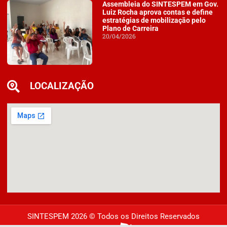
Assembleia do SINTESPEM em Gov.
Luiz Rocha aprova contas e define
estratégias de mobilização pelo
Plano de Carreira
20/04/2026
LOCALIZAÇÃO
SINTESPEM 2026 © Todos os Direitos Reservados