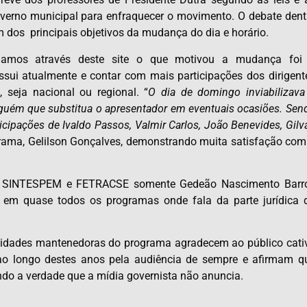
overno municipal para enfraquecer o movimento. O debate dent
 dos principais objetivos da mudança do dia e horário.
amos através deste site o que motivou a mudança foi
sui atualmente e contar com mais participações dos dirigent
seja nacional ou regional. “
O dia de domingo inviabilizava
lguém que substitua o apresentador em eventuais ocasiões. Sen
ipações de Ivaldo Passos, Valmir Carlos, João Benevides, Gilv
grama, Gelilson Gonçalves, demonstrando muita satisfação com
do SINTESPEM e FETRACSE somente Gedeão Nascimento Barr
o em quase todos os programas onde fala da parte jurídica 
tidades mantenedoras do programa agradecem ao público cati
ao longo destes anos pela audiência de sempre e afirmam q
ndo a verdade que a mídia governista não anuncia.