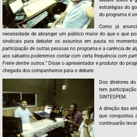
estratégias do g
do programa é um
Como já anunci
necessidade de abranger um público maior do que o que pos
sindicais para debater os assuntos em pauta no momento, 
participação de outras pessoas no programa e a carência de a
aos sábados poderemos contar com certa frequência com partic
Freire dentre outros.”
Disse o apresentador e produtor do pro
chegada dos companheiros para o debate.
Dos diretores 
tem participaçã
SINTESPEM.
A direção das en
que conquistou 
continuarão leva