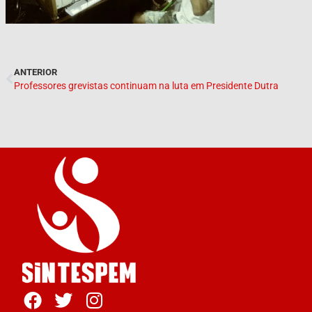
ANTERIOR
Professores grevistas continuam na luta em Presidente Dutra