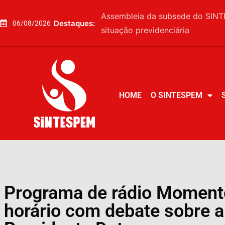
Assembleia da subsede do SINTE
Destaques:
06/08/2026
situação previdenciária
HOME
O SINTESPEM
HOME
O SINTESPEM
Programa de rádio Momento 
horário com debate sobre a