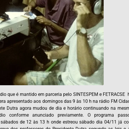
ádio que é mantido em parceria pelo SINTESPEM e FETRACSE 
era apresentado aos domingos das 9 às 10 h na rádio FM Cida
ente Dutra agora mudou de dia e horário continuando na mes
dio conforme anunciado previamente. O programa pass
 sábados de 12 às 13 h onde estreou sábado dia 04/11 já c
reve dos professores de Presidente Dutra segundo as leis e 