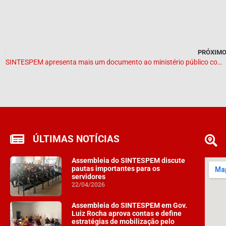
PRÓXIM
SINTESPEM apresenta mais um documento ao ministério público com outras irregularidades na educação de Presidente Dutra
ÚLTIMAS NOTÍCIAS
Assembleia do SINTESPEM discute
pautas importantes para os
servidores
22/04/2026
Assembleia do SINTESPEM em Gov.
Luiz Rocha aprova contas e define
estratégias de mobilização pelo