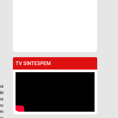
TV SINTESPEM
há
de
ma
ou
om
as