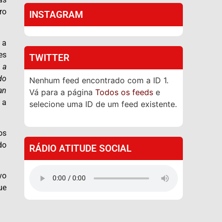
ro
INSTAGRAM
 a
es
TWITTER
 a
do
Nenhum feed encontrado com a ID 1.
an
Vá para a página
Todos os feeds
e
 a
selecione uma ID de um feed existente.
os
do
RÁDIO ATITUDE SOCIAL
vo
ue