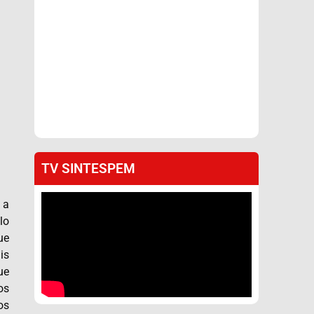
TV SINTESPEM
 a
lo
ue
is
ue
os
os