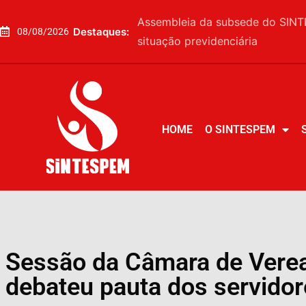
Assembleia da subsede do SINTE
Destaques:
08/08/2026
situação previdenciária
HOME
O SINTESPEM
HOME
O SINTESPEM
Sessão da Câmara de Verea
debateu pauta dos servido