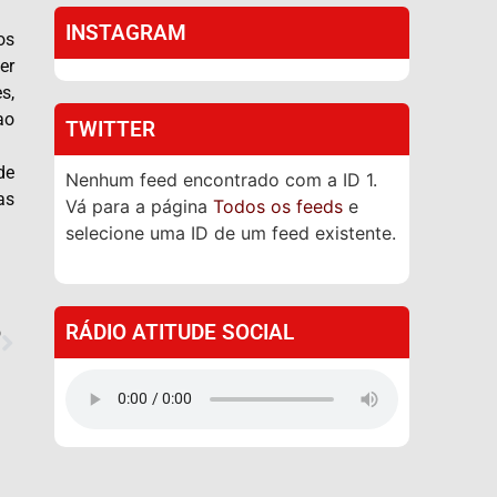
INSTAGRAM
os
er
s,
ao
TWITTER
de
Nenhum feed encontrado com a ID 1.
as
Vá para a página
Todos os feeds
e
selecione uma ID de um feed existente.
RÁDIO ATITUDE SOCIAL
O