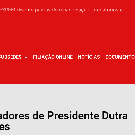
SPEM discute pautas de reivindicação, precatórios e
SUBSEDES
FILIAÇÃO ONLINE
NOTÍCIAS
DOCUMENTO
SUBSEDES
FILIAÇÃO ONLINE
NOTÍCIAS
DOCUMENTO
dores de Presidente Dutra
res