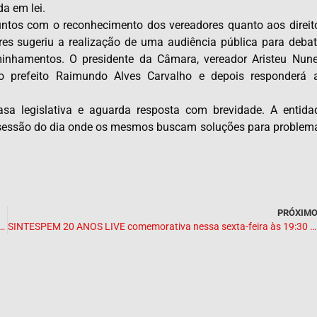
a em lei.
tos com o reconhecimento dos vereadores quanto aos direit
rres sugeriu a realização de uma audiência pública para debat
minhamentos. O presidente da Câmara, vereador Aristeu Nune
o prefeito Raimundo Alves Carvalho e depois responderá 
a legislativa e aguarda resposta com brevidade. A entida
 sessão do dia onde os mesmos buscam soluções para problem
PRÓXIM
M participará da sessão da Câmara de Vereadores de Presidente Dutra nesta segunda 19/04
SINTESPEM 20 ANOS LIVE comemorativa nessa sexta-feira às 19:30 horas